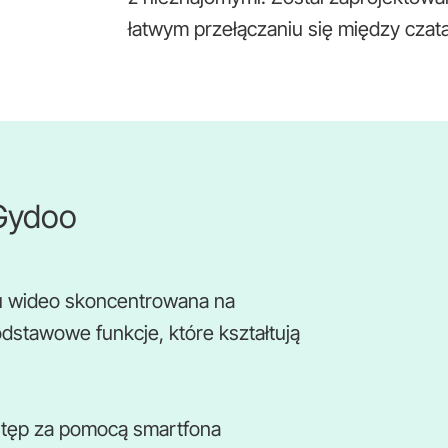
łatwym przełączaniu się między czat
 Gydoo
atu wideo skoncentrowana na
stawowe funkcje, które kształtują
stęp za pomocą smartfona