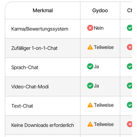
Merkmal
Gydoo
Cha
Nein
J
Karma/Bewertungssystem
Teilweise
N
Zufälliger 1-on-1-Chat
Ja
J
Sprach-Chat
Ja
J
Video-Chat-Modi
Teilweise
J
Text-Chat
Teilweise
N
Keine Downloads erforderlich