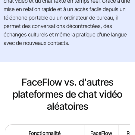
chat vidéo et du chat texte en temps réel. Grâce à une
mise en relation rapide et à un accès facile depuis un
téléphone portable ou un ordinateur de bureau, il
permet des conversations décontractées, des
échanges culturels et même la pratique d'une langue
avec de nouveaux contacts.
FaceFlow vs. d'autres
plateformes de chat vidéo
aléatoires
Fonctionnalité
FaceFlow
Ro