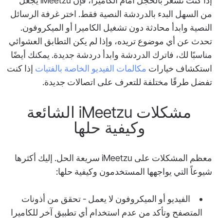
إذا كنت تشعر بالخجل أمام الكاميرا، فإن iMeetzu يجعل
من السهل البدء بالدردشة النصية فقط. اختر غرفة الرسائل
النصية وابدأ محادثة دون تشغيل الكاميرا أو الميكروفون.
تحدث عن أي موضوع تريده، وإذا لم يكن التطابق العشوائي
مناسبًا لك، فاترك الدردشة وابدأ دردشة جديدة. يمكنك أيضًا
استكشاف خيارات
مكالمات الفيديو الخاصة بالفتيات
إذا كنت
تفضل طرقًا مختلفة للتعرف على اتصالات جديدة.
مشكلات iMeetzu الشائعة
وكيفية حلها
معظم المشكلات على iMeetzu سريعة الحل. إليك أكثرها
شيوعاً التي يواجهها المستخدمون وكيفية حلها:
الفيديو أو الميكروفون لا يعمل - تحقق من أذونات
المتصفح وتأكد من عدم استخدام أي تطبيق آخر للكاميرا