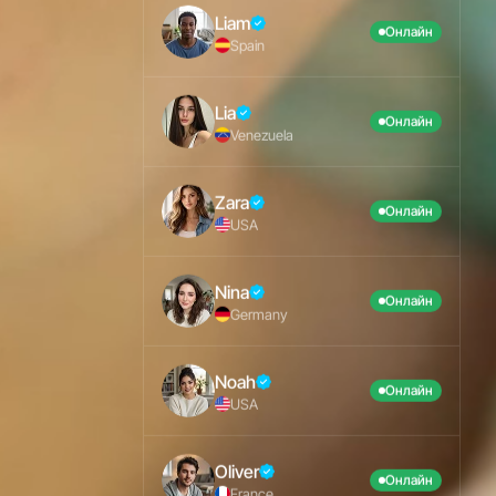
Zara
Онлайн
USA
Nina
Онлайн
Germany
Noah
Онлайн
USA
Oliver
Онлайн
France
Chloe
Онлайн
UK