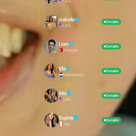
Liam
Онлайн
Portugal
Ella
Онлайн
Netherlands
Mia
Онлайн
USA
Sophie
Онлайн
Italy
Liam
Онлайн
Spain
Lia
Онлайн
Venezuela