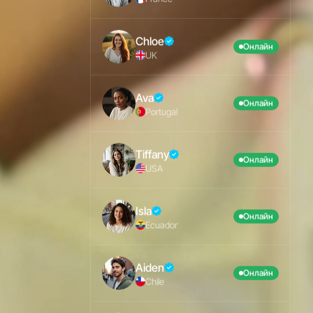
Ava
Онлайн
Portugal
Tiffany
Онлайн
USA
Isla
Онлайн
Ecuador
Aiden
Онлайн
Chile
Lucas
Онлайн
Germany
Ruby
Онлайн
USA