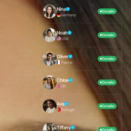
USA
Oliver
Онлайн
France
Chloe
Онлайн
UK
Ava
Онлайн
Portugal
Tiffany
Онлайн
USA
Isla
Онлайн
Ecuador