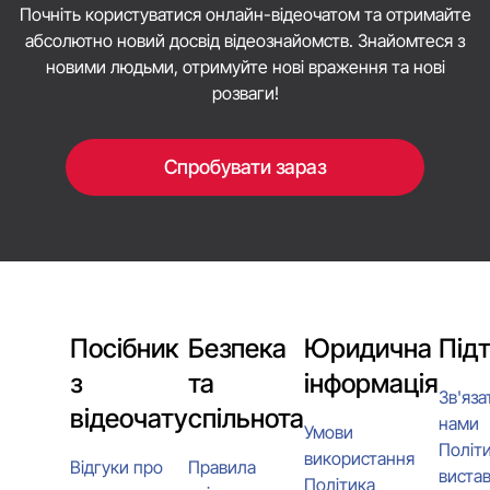
Почніть користуватися онлайн-відеочатом та отримайте
абсолютно новий досвід відеознайомств. Знайомтеся з
новими людьми, отримуйте нові враження та нові
розваги!
Спробувати зараз
Посібник
Безпека
Юридична
Під
з
та
інформація
Зв'яза
відеочату
спільнота
нами
Умови
Політ
використання
Відгуки про
Правила
виста
Політика