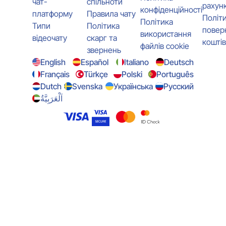
чат-
спільноти
рахунк
конфіденційності
платформу
Правила чату
Політ
Політика
Типи
Політика
повер
використання
відеочату
скарг та
коштів
файлів cookie
звернень
English
Español
Italiano
Deutsch
Français
Türkçe
Polski
Português
Dutch
Svenska
Українська
Русский
اَلْعَرَبِيَّةُ