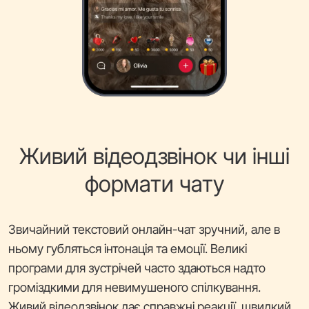
Живий відеодзвінок чи інші
формати чату
Звичайний текстовий онлайн-чат зручний, але в
ньому губляться інтонація та емоції. Великі
програми для зустрічей часто здаються надто
громіздкими для невимушеного спілкування.
Живий відеодзвінок дає справжні реакції, швидкий