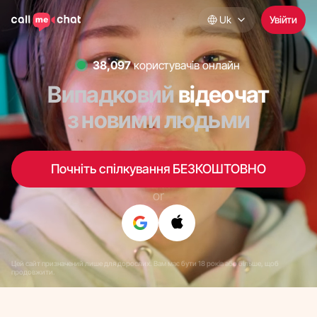
Uk
Увійти
37,120
користувачів онлайн
Випадковий
відеочат
з новими людьми
Почніть спілкування БЕЗКОШТОВНО
or
Цей сайт призначений лише для дорослих. Вам має бути 18 років або більше, щоб
продовжити.