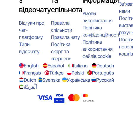
з
та
інформація
Зв'яза
відеочату
спільнота
нами
Умови
Політ
використання
Відгуки про
Правила
виста
Політика
чат-
спільноти
рахунк
конфіденційності
платформу
Правила чату
Політ
Політика
Типи
Політика
повер
використання
відеочату
скарг та
коштів
файлів cookie
звернень
English
Español
Italiano
Deutsch
Français
Türkçe
Polski
Português
Dutch
Svenska
Українська
Русский
اَلْعَرَبِيَّةُ