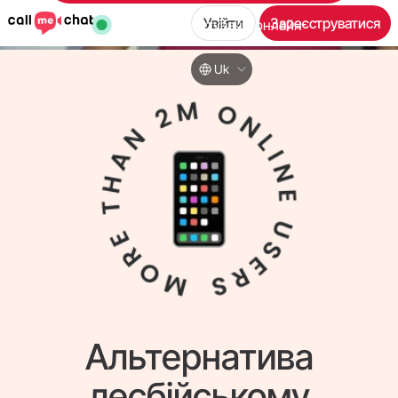
Увійти
Зареєструватися
36,112
користувачів онлайн
Uk
Альтернатива
лесбійському