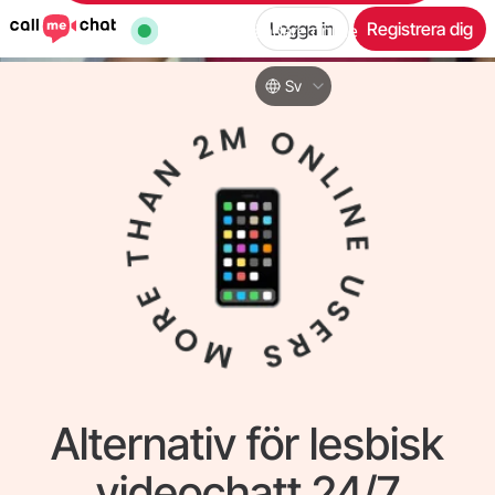
Logga in
Registrera dig
33,136
användare online
Sv
Alternativ för lesbisk
videochatt 24/7