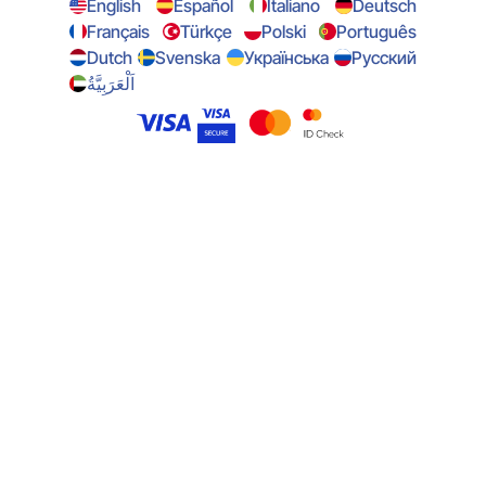
English
Español
Italiano
Deutsch
Français
Türkçe
Polski
Português
Dutch
Svenska
Українська
Русский
اَلْعَرَبِيَّةُ