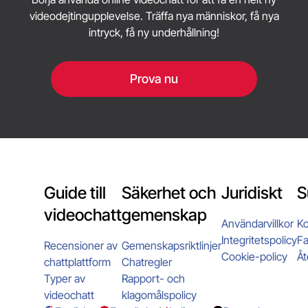
videodejtingupplevelse. Träffa nya människor, få nya
intryck, få ny underhållning!
Prova nu
Guide till
Säkerhet och
Juridiskt
S
videochatt
gemenskap
Användarvillkor
Ko
Integritetspolicy
Fa
Recensioner av
Gemenskapsriktlinjer
Cookie-policy
Åt
chattplattform
Chatregler
Typer av
Rapport- och
videochatt
klagomålspolicy