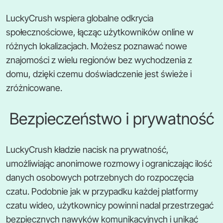
LuckyCrush wspiera globalne odkrycia
społecznościowe, łącząc użytkowników online w
różnych lokalizacjach. Możesz poznawać nowe
znajomości z wielu regionów bez wychodzenia z
domu, dzięki czemu doświadczenie jest świeże i
zróżnicowane.
Bezpieczeństwo i prywatność
LuckyCrush kładzie nacisk na prywatność,
umożliwiając anonimowe rozmowy i ograniczając ilość
danych osobowych potrzebnych do rozpoczęcia
czatu. Podobnie jak w przypadku każdej platformy
czatu wideo, użytkownicy powinni nadal przestrzegać
bezpiecznych nawyków komunikacyjnych i unikać