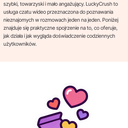
szybki, towarzyski i mało angażujący. LuckyCrush to
usługa czatu wideo przeznaczona do poznawania
nieznajomych w rozmowach jeden na jeden. Poniżej
znajduje się praktyczne spojrzenie na to, co oferuje,
jak działa i jak wygląda doświadczenie codziennych
użytkowników.