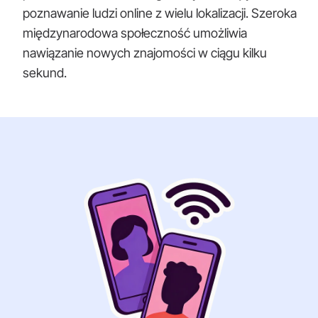
poznawanie ludzi online z wielu lokalizacji. Szeroka
międzynarodowa społeczność umożliwia
nawiązanie nowych znajomości w ciągu kilku
sekund.