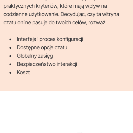
praktycznych kryteriów, które mają wpływ na
codzienne użytkowanie. Decydując, czy ta witryna
czatu online pasuje do twoich celów, rozważ:
Interfejs i proces konfiguracji
Dostępne opcje czatu
Globalny zasięg
Bezpieczeństwo interakcji
Koszt