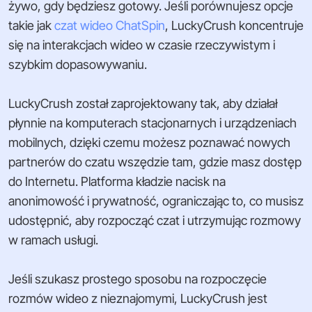
żywo, gdy będziesz gotowy. Jeśli porównujesz opcje
takie jak
czat wideo ChatSpin
, LuckyCrush koncentruje
się na interakcjach wideo w czasie rzeczywistym i
szybkim dopasowywaniu.
LuckyCrush został zaprojektowany tak, aby działał
płynnie na komputerach stacjonarnych i urządzeniach
mobilnych, dzięki czemu możesz poznawać nowych
partnerów do czatu wszędzie tam, gdzie masz dostęp
do Internetu. Platforma kładzie nacisk na
anonimowość i prywatność, ograniczając to, co musisz
udostępnić, aby rozpocząć czat i utrzymując rozmowy
w ramach usługi.
Jeśli szukasz prostego sposobu na rozpoczęcie
rozmów wideo z nieznajomymi, LuckyCrush jest