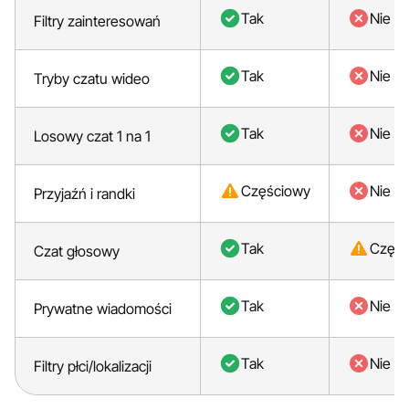
Tak
Nie
Filtry zainteresowań
Tak
Nie
Tryby czatu wideo
Tak
Nie
Losowy czat 1 na 1
Częściowy
Nie
Przyjaźń i randki
Tak
Częśc
Czat głosowy
Tak
Nie
Prywatne wiadomości
Tak
Nie
Filtry płci/lokalizacji