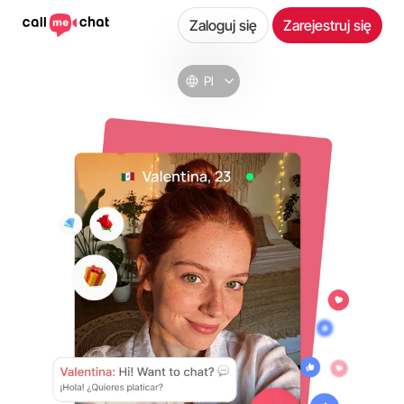
Zaloguj się
Zarejestruj się
Pl