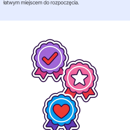
łatwym miejscem do rozpoczęcia.