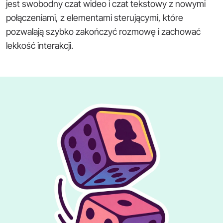
jest swobodny czat wideo i czat tekstowy z nowymi
połączeniami, z elementami sterującymi, które
pozwalają szybko zakończyć rozmowę i zachować
lekkość interakcji.