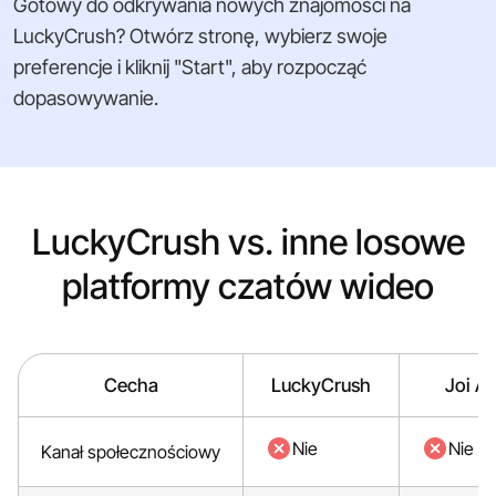
Gotowy do odkrywania nowych znajomości na
LuckyCrush? Otwórz stronę, wybierz swoje
preferencje i kliknij "Start", aby rozpocząć
dopasowywanie.
LuckyCrush vs. inne losowe
platformy czatów wideo
Cecha
LuckyCrush
Joi A
Nie
Nie
Kanał społecznościowy