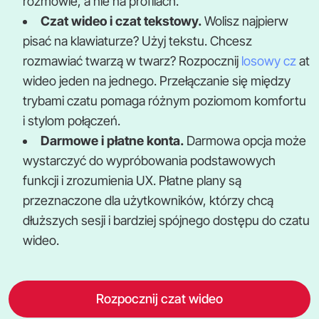
rozmowie, a nie na profilach.
Czat wideo i czat tekstowy.
Wolisz najpierw
pisać na klawiaturze? Użyj tekstu. Chcesz
rozmawiać twarzą w twarz? Rozpocznij
losowy cz
at
wideo jeden na jednego. Przełączanie się między
trybami czatu pomaga różnym poziomom komfortu
i stylom połączeń.
Darmowe i płatne konta.
Darmowa opcja może
wystarczyć do wypróbowania podstawowych
funkcji i zrozumienia UX. Płatne plany są
przeznaczone dla użytkowników, którzy chcą
dłuższych sesji i bardziej spójnego dostępu do czatu
wideo.
Rozpocznij czat wideo