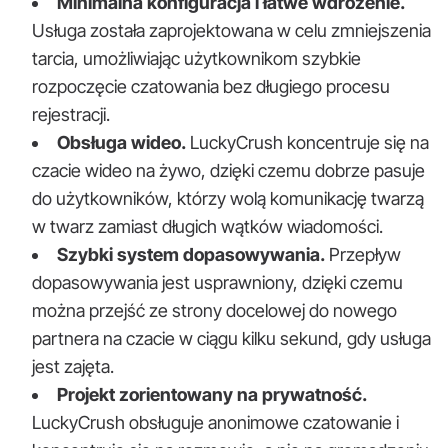
Minimalna konfiguracja i łatwe wdrożenie.
Usługa została zaprojektowana w celu zmniejszenia
tarcia, umożliwiając użytkownikom szybkie
rozpoczęcie czatowania bez długiego procesu
rejestracji.
Obsługa wideo.
LuckyCrush koncentruje się na
czacie wideo na żywo, dzięki czemu dobrze pasuje
do użytkowników, którzy wolą komunikację twarzą
w twarz zamiast długich wątków wiadomości.
Szybki system dopasowywania.
Przepływ
dopasowywania jest usprawniony, dzięki czemu
można przejść ze strony docelowej do nowego
partnera na czacie w ciągu kilku sekund, gdy usługa
jest zajęta.
Projekt zorientowany na prywatność.
LuckyCrush obsługuje anonimowe czatowanie i