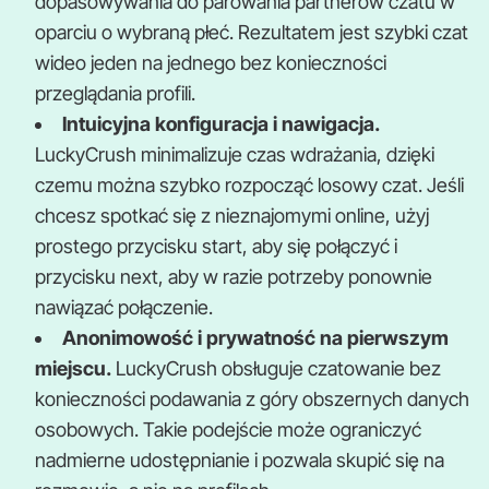
dopasowywania do parowania partnerów czatu w
oparciu o wybraną płeć. Rezultatem jest szybki czat
wideo jeden na jednego bez konieczności
przeglądania profili.
Intuicyjna konfiguracja i nawigacja.
LuckyCrush minimalizuje czas wdrażania, dzięki
czemu można szybko rozpocząć losowy czat. Jeśli
chcesz spotkać się z nieznajomymi online, użyj
prostego przycisku start, aby się połączyć i
przycisku next, aby w razie potrzeby ponownie
nawiązać połączenie.
Anonimowość i prywatność na pierwszym
miejscu.
LuckyCrush obsługuje czatowanie bez
konieczności podawania z góry obszernych danych
osobowych. Takie podejście może ograniczyć
nadmierne udostępnianie i pozwala skupić się na