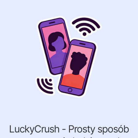
LuckyCrush - Prosty sposób