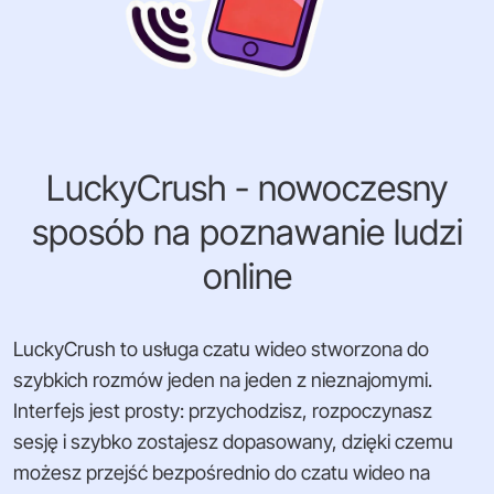
LuckyCrush - nowoczesny
sposób na poznawanie ludzi
online
LuckyCrush to usługa czatu wideo stworzona do
szybkich rozmów jeden na jeden z nieznajomymi.
Interfejs jest prosty: przychodzisz, rozpoczynasz
sesję i szybko zostajesz dopasowany, dzięki czemu
możesz przejść bezpośrednio do czatu wideo na