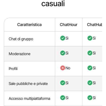
casuali
Caratteristica
ChatHour
ChatHub
Sì
Sì
Chat di gruppo
Sì
Sì
Moderazione
No
Sì
Profili
Sì
Sì
Sale pubbliche e private
Sì
Sì
Accesso multipiattaforma