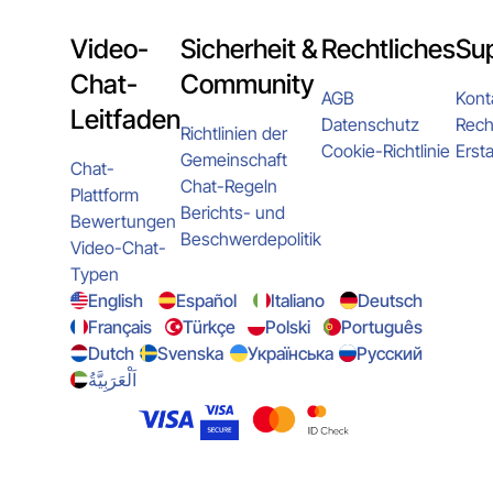
Video-
Sicherheit &
Rechtliches
Su
Chat-
Community
AGB
Kont
Leitfaden
Datenschutz
Rech
Richtlinien der
Cookie-Richtlinie
Ersta
Gemeinschaft
Chat-
Chat-Regeln
Plattform
Berichts- und
Bewertungen
Beschwerdepolitik
Video-Chat-
Typen
English
Español
Italiano
Deutsch
Français
Türkçe
Polski
Português
Dutch
Svenska
Українська
Русский
اَلْعَرَبِيَّةُ