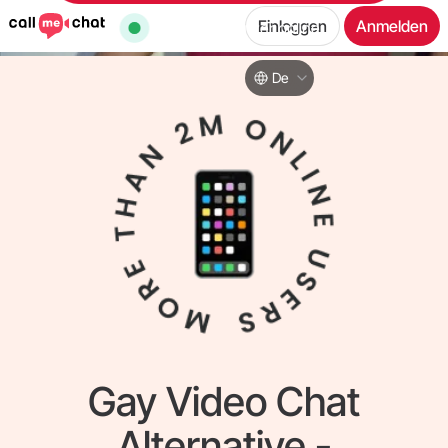
Einloggen
Anmelden
34,945
Benutzer online
De
Gay Video Chat
Alternative -