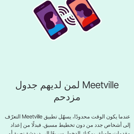
‎Meetville‎ لمن لديهم جدول
مزدحم
عندما يكون الوقت محدودًا، يسهّل تطبيق ‎Meetville‎ التعرّف
إلى أشخاص جدد من دون تخطيط مسبق. فبدلًا من إعداد
مقدمات طويلة، يمكنك الدخول سريعًا إلى دردشة نصية أو