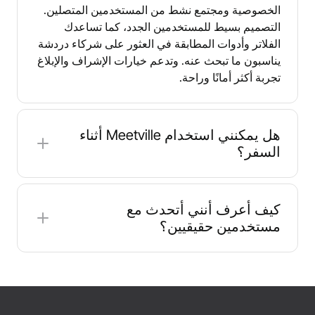
الخصوصية ومجتمع نشط من المستخدمين المتصلين.
التصميم بسيط للمستخدمين الجدد، كما تساعدك
الفلاتر وأدوات المطابقة في العثور على شركاء دردشة
يناسبون ما تبحث عنه. وتدعم خيارات الإشراف والإبلاغ
تجربة أكثر أمانًا وراحة.
هل يمكنني استخدام ‎Meetville‎ أثناء
السفر؟
نعم، يمكنك الدردشة مع سكان محليين في وجهتك قبل
الوصول، ما قد يساعدك على التخطيط للأنشطة أو
كيف أعرف أنني أتحدث مع
الحصول على نصائح مفيدة أو ببساطة تكوين علاقات
مستخدمين حقيقيين؟
جديدة أثناء تنقلك.
يستخدم ‎Meetville‎ إجراءات تحقق للمساعدة في رصد
الحسابات المشبوهة. ومن جهتك، ابحث عن الملفات
الشخصية ذات التفاصيل المتسقة، وتحدث قليلًا قبل
مشاركة معلومات الاتصال، واستخدم الدردشة عبر