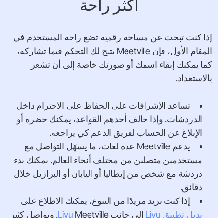
أكثر راحة
إذا كنت تبحث عن مساحة رقمية تضع راحة المستخدم في
المقام الأول، فإن ‎Meetville‎ يتيح لك التحكم فيما تشاركه،
كما يمكنك إبقاء اسمك أو صورتك خاصة إلى أن تشعر
بالاستعداد.
تساعد الإشرافات على الحفاظ على الاحترام داخل
الدردشات. وإذا خالف أحدهم القواعد، يمكنك حظره أو
الإبلاغ عن الحساب لفريق الدعم كي يراجعه.
يدعم ‎Meetville‎ عدة لغات، ما يسهّل التواصل مع
مستخدمين متصلين من مختلف أنحاء العالم. يمكنك بدء
دردشة مع شخص من إيطاليا أو اليابان أو البرازيل خلال
دقائق.
إذا كنت تريد مزيدًا من التنوع، يمكنك الاطلاع على
بديل تطبيق ‎Livu‎
إلى جانب
‎Livu‎
‎Meetville‎. ويواصل كثير