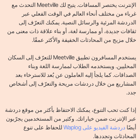
الإنترنت يختصر المسافات. يتيح لك ‎Meetville‎ التحدث مع
غرباء من مختلف أنحاء العالم في الوقت الفعلي عبر
الدردشة المرئية والرسائل النصية. يمكنك التعرّف إلى
ثقافات جديدة، أو ممارسة لغة، أو بناء علاقة ذات معنى من
خلال مزيج من المحادثات الخفيفة والأكثر عمقًا.
يستخدم المسافرون تطبيق ‎Meetville‎ للتعرّف إلى السكان
المحليين. ويستخدمه الطلاب لممارسة اللغة وبناء
الصداقات. كما يلجأ إليه العاملون عن بُعد للاسترخاء بعد
المشاريع من خلال دردشات مريحة والتعرّف إلى أشخاص
جدد.
إذا كنت تحب التنوع، يمكنك الاحتفاظ بأكثر من موقع دردشة
عبر الإنترنت ضمن خياراتك. وكثير من المستخدمين يجرّبون
أيضًا
دردشة الفيديو على ‎Waplog‎
للحفاظ على تنوع
المحادثات وتجددها.