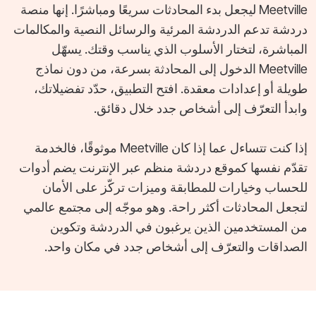
‎Meetville‎ ليجعل بدء المحادثات سريعًا ومباشرًا. إنها منصة
دردشة تدعم الدردشة المرئية والرسائل النصية والمكالمات
المباشرة، لتختار الأسلوب الذي يناسب وقتك. يسهّل
‎Meetville‎ الدخول إلى المحادثة بسرعة، من دون نماذج
طويلة أو إعدادات معقدة. افتح التطبيق، حدّد تفضيلاتك،
وابدأ التعرّف إلى أشخاص جدد خلال دقائق.
إذا كنت تتساءل عما إذا كان ‎Meetville‎ موثوقًا، فالخدمة
تقدّم نفسها كموقع دردشة منظم عبر الإنترنت يضم أدوات
للحساب وخيارات للمطابقة وميزات تركّز على الأمان
لتجعل المحادثات أكثر راحة. وهو موجّه إلى مجتمع عالمي
من المستخدمين الذين يرغبون في الدردشة وتكوين
الصداقات والتعرّف إلى أشخاص جدد في مكان واحد.