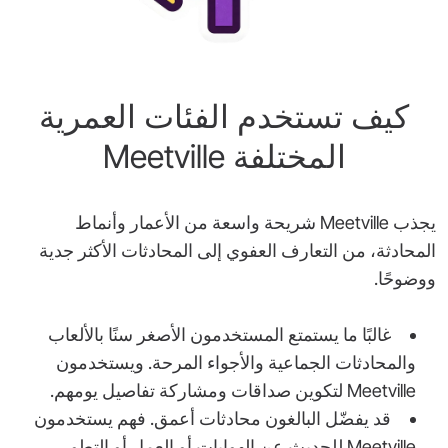
كيف تستخدم الفئات العمرية
المختلفة ‎Meetville‎
يجذب ‎Meetville‎ شريحة واسعة من الأعمار وأنماط
المحادثة، من التعارف العفوي إلى المحادثات الأكثر جدية
ووضوحًا.
غالبًا ما يستمتع المستخدمون الأصغر سنًا بالألعاب
والمحادثات الجماعية والأجواء المرحة. ويستخدمون
‎Meetville‎ لتكوين صداقات ومشاركة تفاصيل يومهم.
قد يفضّل البالغون محادثات أعمق. فهم يستخدمون
‎Meetville‎ للحديث عن الهوايات أو العمل أو التطور