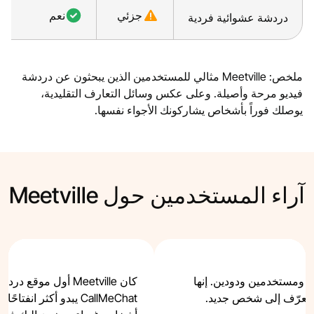
جزئي
نعم
دردشة عشوائية فردية
ملخص: Meetville مثالي للمستخدمين الذين يبحثون عن دردشة
فيديو مرحة وأصيلة. وعلى عكس وسائل التعارف التقليدية،
يوصلك فوراً بأشخاص يشاركونك الأجواء نفسها.
آراء المستخدمين حول Meetville
بواجهة رائعة ومستخدمين ودودين. إنها
كان Meetville أول موق
لتعرّف إلى شخص جديد.
‎CallMeChat‎ يبدو أكثر ا