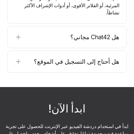
المرئية، أو الفلاتر الأقوى، أو أدوات الإشراف الأكثر
نشاطاً.
هل Chat42 مجاني؟
نعم. Chat42 مجاني للاستخدام ولا يتطلب عادةً
التسجيل، مما يساعدك على بدء الدردشة بسرعة دون
هل أحتاج إلى التسجيل في الموقع؟
مشاركة تفاصيل الدفع. كما هو الحال مع أي تطبيق
دردشة عشوائي، انتبه لما تشاركه وتجنب نشر
لا. تم تصميم Chat42 للوصول السريع - عادةً ما تقوم
معلومات شخصية أو مالية حساسة.
بإدخال اسم مستعار وتبدأ الدردشة. يمكن أن يؤدي
تخطي التسجيل إلى جعل الدخول أسرع، ولكن هذا
يعني أيضاً أنه يجب عليك توخي المزيد من الحذر فيما
يتعلق بالخصوصية ومشاركة ما تشعر بالراحة في
ابدأ الآن!
مشاركته مع الغرباء فقط.
ابدأ في استخدام دردشة الفيديو عبر الإنترنت للحصول على تجربة
مواعدة فيديو جديدة تمامًا. تعرّف على أشخاص جدد، واحصل على