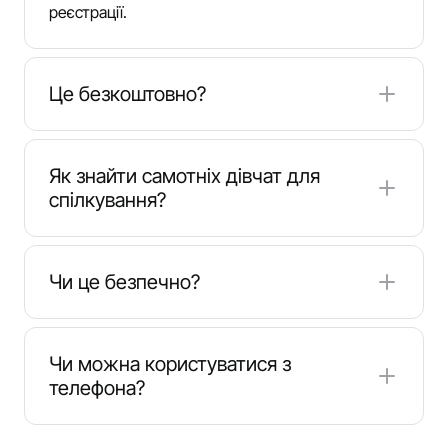
реєстрації.
Це безкоштовно?
Так, відеочат із самотніми дівчатами
безкоштовний, хоча на деяких платформах
Як знайти самотніх дівчат для
можуть бути доступні додаткові преміум-опції.
спілкування?
Виберіть фільтри «Лише дівчата» або
«Самотні», щоб підключитися до жінок, які
Чи це безпечно?
зараз онлайн і відкриті до спілкування.
Так, якщо дотримуватися базових правил
безпеки та користуватися надійними
Чи можна користуватися з
платформами з модерацією і налаштуваннями
телефона?
конфіденційності.
Так, сучасні чат-рулетки та платформи для