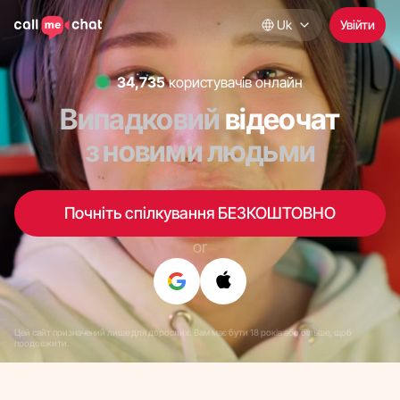
Uk
Увійти
35,253
користувачів онлайн
Випадковий
відеочат
з новими людьми
Почніть спілкування БЕЗКОШТОВНО
or
Цей сайт призначений лише для дорослих. Вам має бути 18 років або більше, щоб
продовжити.