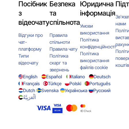
Посібник
Безпека
Юридична
Під
з
та
інформація
Зв'яза
відеочату
спільнота
нами
Умови
Політ
використання
Відгуки про
Правила
виста
Політика
чат-
спільноти
рахунк
конфіденційності
платформу
Правила чату
Політ
Політика
Типи
Політика
повер
використання
відеочату
скарг та
коштів
файлів cookie
звернень
English
Español
Italiano
Deutsch
Français
Türkçe
Polski
Português
Dutch
Svenska
Українська
Русский
اَلْعَرَبِيَّةُ