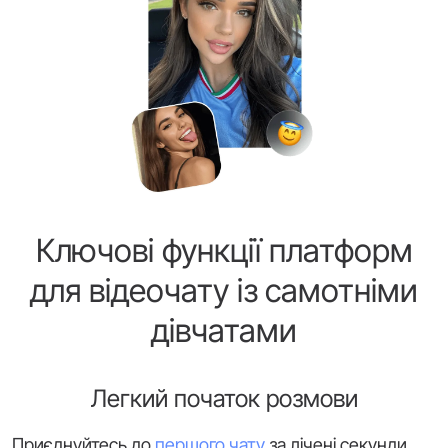
Ключові функції платформ
для відеочату із самотніми
дівчатами
Легкий початок розмови
Приєднуйтесь до
першого чату
за лічені секунди.