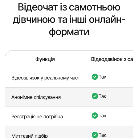
Відеочат із самотньою
дівчиною та інші онлайн-
формати
Функція
Відеодзвінок з са
Так
Відеозв'язок у реальному часі
Так
Анонімне спілкування
Так
Реєстрація не потрібна
Так
Миттєвий підбір