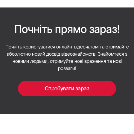
спілкування із самотніми дівчатами, як-от
CallMeChat, повністю оптимізовані для
мобільних браузерів.
Почніть прямо зараз!
Почніть користуватися онлайн-відеочатом та отримайте
абсолютно новий досвід відеознайомств. Знайомтеся з
новими людьми, отримуйте нові враження та нові
розваги!
Спробувати зараз