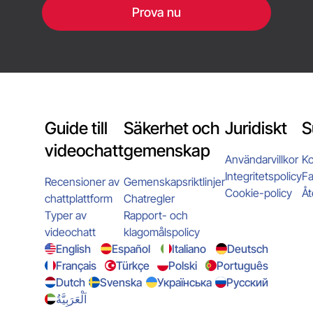
Prova nu
Guide till
Säkerhet och
Juridiskt
S
videochatt
gemenskap
Användarvillkor
Ko
Integritetspolicy
Fa
Recensioner av
Gemenskapsriktlinjer
Cookie-policy
Åt
chattplattform
Chatregler
Typer av
Rapport- och
videochatt
klagomålspolicy
English
Español
Italiano
Deutsch
Français
Türkçe
Polski
Português
Dutch
Svenska
Українська
Русский
اَلْعَرَبِيَّةُ