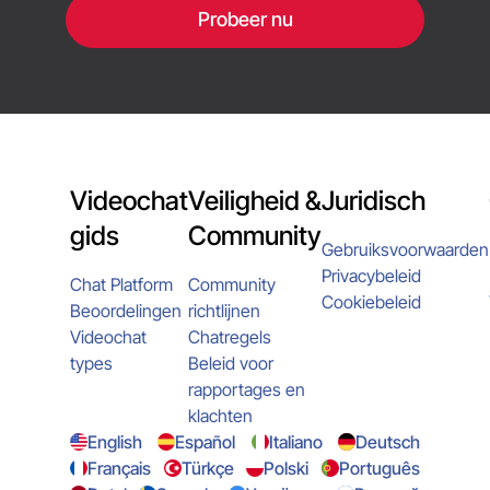
Probeer nu
Videochat
Veiligheid &
Juridisch
gids
Community
Gebruiksvoorwaarden
Privacybeleid
Chat Platform
Community
Cookiebeleid
Beoordelingen
richtlijnen
Videochat
Chatregels
types
Beleid voor
rapportages en
klachten
English
Español
Italiano
Deutsch
Français
Türkçe
Polski
Português