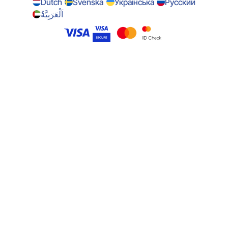
Dutch
Svenska
Українська
Русский
اَلْعَرَبِيَّةُ