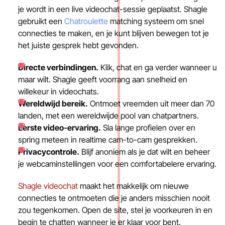
je wordt in een live videochat-sessie geplaatst. Shagle
gebruikt een
Chatroulette
matching systeem om snel
connecties te maken, en je kunt blijven bewegen tot je
het juiste gesprek hebt gevonden.
Directe verbindingen.
Klik, chat en ga verder wanneer u
maar wilt. Shagle geeft voorrang aan snelheid en
willekeur in videochats.
Wereldwijd bereik.
Ontmoet vreemden uit meer dan 70
landen, met een wereldwijde pool van chatpartners.
Eerste video-ervaring.
Sla lange profielen over en
spring meteen in realtime cam-to-cam gesprekken.
Privacycontrole.
Blijf anoniem als je dat wilt en beheer
je webcaminstellingen voor een comfortabelere ervaring.
Shagle videochat
maakt het makkelijk om nieuwe
connecties te ontmoeten die je anders misschien nooit
zou tegenkomen. Open de site, stel je voorkeuren in en
begin te chatten wanneer je er klaar voor bent.