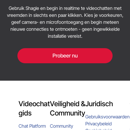
moderatiesysteem om recidivisten te
meest actuele details.
Gebruik Shagle en begin in realtime te videochatten met
identificeren en verbetert de ervaring voor de
vreemden in slechts een paar klikken. Kies je voorkeuren,
community.
geef camera- en microfoontoegang en begin meteen
nieuwe connecties te ontmoeten - geen ingewikkelde
installatie vereist.
Probeer nu
Videochat
Veiligheid &
Juridisch
gids
Community
Gebruiksvoorwaarden
Privacybeleid
Chat Platform
Community