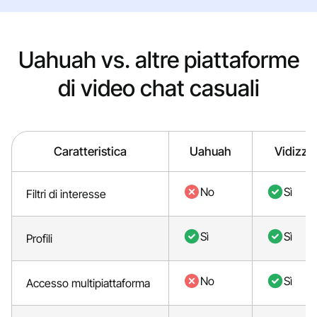
Uahuah vs. altre piattaforme
di video chat casuali
Caratteristica
Uahuah
Vidizzy
No
Sì
Filtri di interesse
Sì
Sì
Profili
No
Sì
Accesso multipiattaforma