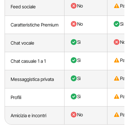
No
Parz
Feed sociale
No
Sì
Caratteristiche Premium
Sì
No
Chat vocale
Sì
Parz
Chat casuale 1 a 1
Sì
Parz
Messaggistica privata
Sì
Parz
Profili
No
Parz
Amicizia e incontri