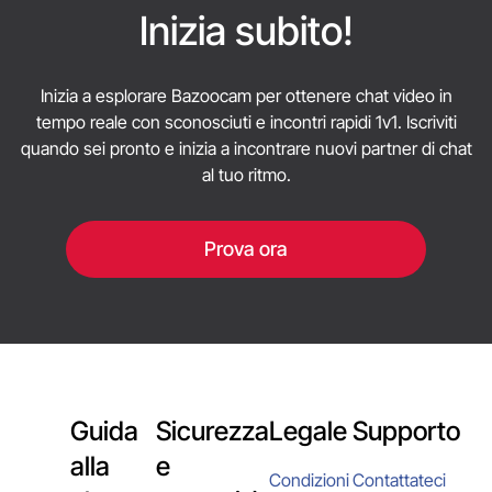
testo.
le autorizzazioni per la fotocamera e il
Inizia subito!
microfono.
Inizia a esplorare Bazoocam per ottenere chat video in
tempo reale con sconosciuti e incontri rapidi 1v1. Iscriviti
quando sei pronto e inizia a incontrare nuovi partner di chat
al tuo ritmo.
Prova ora
Guida
Sicurezza
Legale
Supporto
alla
e
Condizioni
Contattateci