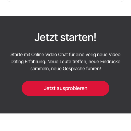
Ja. Only2chat bietet in der Regel einen
Länderfilter, mit dem Sie auswählen können, wo
Sie online Leute treffen möchten - zum Beispiel
Amerika, Brasilien, Spanien oder Frankreich.
Länderindikatoren können auch während des
Jetzt starten!
Chats angezeigt werden, was einen hilfreichen
Kontext hinzufügt und das Gefühl einer globalen
Starte mit Online Video Chat für eine völlig neue Video
Gemeinschaft verstärkt.
Dating Erfahrung. Neue Leute treffen, neue Eindrücke
sammeln, neue Gespräche führen!
Jetzt ausprobieren