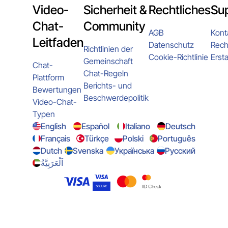
Video-
Sicherheit &
Rechtliches
Su
Chat-
Community
AGB
Kont
Leitfaden
Datenschutz
Rech
Richtlinien der
Cookie-Richtlinie
Ersta
Gemeinschaft
Chat-
Chat-Regeln
Plattform
Berichts- und
Bewertungen
Beschwerdepolitik
Video-Chat-
Typen
English
Español
Italiano
Deutsch
Français
Türkçe
Polski
Português
Dutch
Svenska
Українська
Русский
اَلْعَرَبِيَّةُ