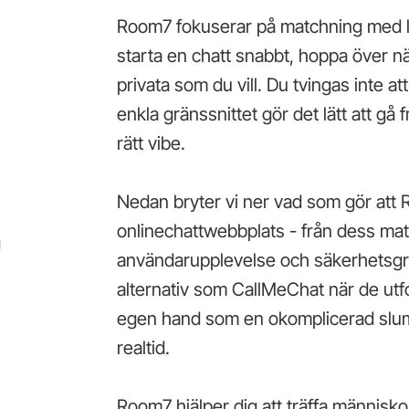
Room7 fokuserar på matchning med lå
starta en chatt snabbt, hoppa över n
privata som du vill. Du tvingas inte a
enkla gränssnittet gör det lätt att gå fr
rätt vibe.
Nedan bryter vi ner vad som gör att
onlinechattwebbplats - från dess matc
användarupplevelse och säkerhetsgr
alternativ som CallMeChat när de ut
egen hand som en okomplicerad slum
realtid.
Room7 hjälper dig att träffa människor l