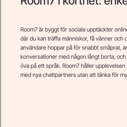
Room7 i korthet: enke
Room7 är byggt för sociala upptäckter onli
där du kan träffa människor, få vänner och de
användare hoppar på för snabbt småprat, and
konversationer med någon långt borta, och
öva på ett språk. Room7 håller upplevelsen l
med nya chattpartners utan att tänka för myc