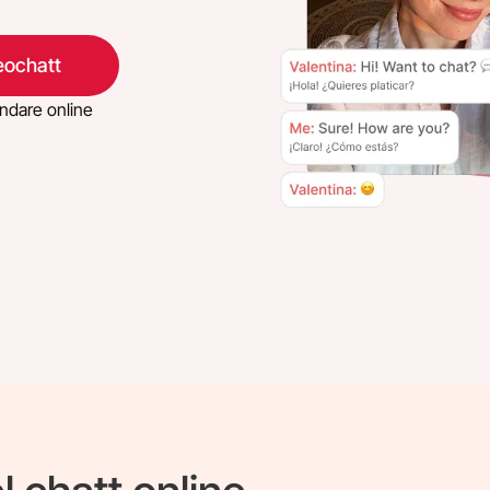
eochatt
dare online