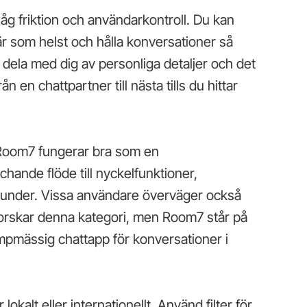
g friktion och användarkontroll. Du kan
är som helst och hålla konversationer så
tt dela med dig av personliga detaljer och det
ån en chattpartner till nästa tills du hittar
 Room7 fungerar bra som en
hande flöde till nyckelfunktioner,
under. Vissa användare överväger också
forskar denna kategori, men Room7 står på
pmässig chattapp för konversationer i
okalt eller internationellt. Använd filter för