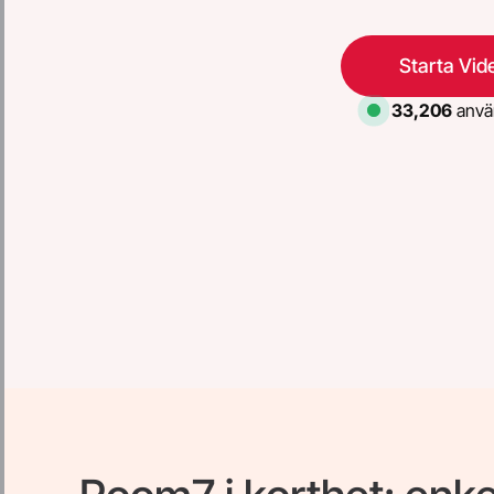
Starta Vid
33,206
använ