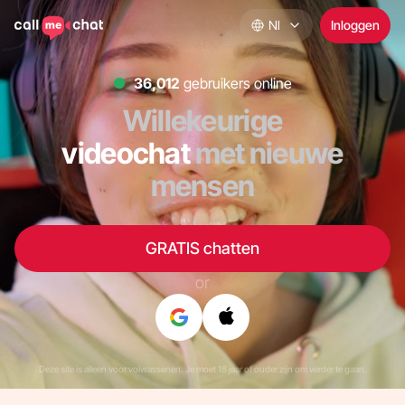
Nl
Inloggen
36,545
gebruikers online
Willekeurige
videochat
met nieuwe
mensen
GRATIS chatten
or
Deze site is alleen voor volwassenen. Je moet 18 jaar of ouder zijn om verder te gaan.