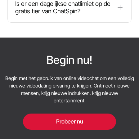
dienst willekeurige screenshots kan maken tijdens
Is er een dagelijkse chatlimiet op de
videochats. Deze worden in beperkte
gratis tier van ChatSpin?
hoeveelheden opgeslagen en gebruikt om AI-
systemen te trainen en te verbeteren, zoals
Ja, de gratis modus van ChatSpin heeft meestal
moderatie en veiligheidstools. Bekijk het huidige
beperkingen op de sessielengte en/of het aantal
privacybeleid voor meer informatie over het
verbindingen dat je kunt maken. Een ChatSpin
bewaren van gegevens en zorg ervoor dat je je
Plus-abonnement vermindert of verwijdert deze
comfortabel voelt met deze praktijken voordat je
beperkingen en kan extra's toevoegen zoals HD-
Begin nu!
videochat.
video en uitgebreide functies.
Begin met het gebruik van online videochat om een volledig
nieuwe videodating ervaring te krijgen. Ontmoet nieuwe
mensen, krijg nieuwe indrukken, krijg nieuwe
entertainment!
Probeer nu