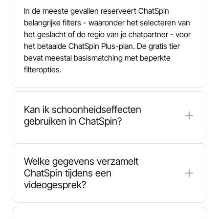
In de meeste gevallen reserveert ChatSpin
belangrijke filters - waaronder het selecteren van
het geslacht of de regio van je chatpartner - voor
het betaalde ChatSpin Plus-plan. De gratis tier
bevat meestal basismatching met beperkte
filteropties.
Kan ik schoonheidseffecten
gebruiken in ChatSpin?
Ja. ChatSpin Plus-gebruikers hebben toegang tot
leuke camera-opties zoals AI-maskers en visuele
Welke gegevens verzamelt
filters (bijvoorbeeld maskers, brillen of afvlakken).
ChatSpin tijdens een
De gratis versie biedt meestal minder of geen
videogesprek?
effecten, afhankelijk van het apparaat en de
huidige uitrol van functies.
De voorwaarden van ChatSpin geven aan dat de