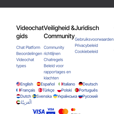
Videochat
Veiligheid &
Juridisch
gids
Community
Gebruiksvoorwaarden
Privacybeleid
Chat Platform
Community
Cookiebeleid
Beoordelingen
richtlijnen
Videochat
Chatregels
types
Beleid voor
rapportages en
klachten
English
Español
Italiano
Deutsch
Français
Türkçe
Polski
Português
Dutch
Svenska
Українська
Русский
اَلْعَرَبِيَّةُ