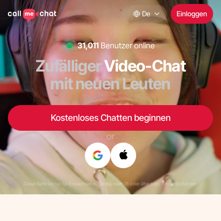
De
Einloggen
30,190
Benutzer online
Zufälliger
Video-Chat
mit neuen Leuten
Kostenloses Chatten beginnen
or
Diese Seite ist nur für Erwachsene. Sie müssen 18 oder älter sein, um fortzufahren.