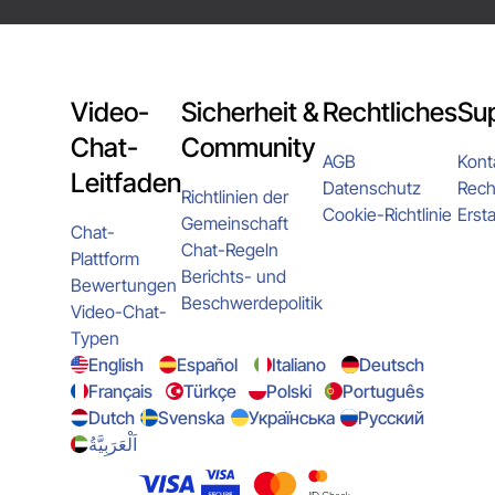
Video-
Sicherheit &
Rechtliches
Su
Chat-
Community
AGB
Kont
Leitfaden
Datenschutz
Rech
Richtlinien der
Cookie-Richtlinie
Ersta
Gemeinschaft
Chat-
Chat-Regeln
Plattform
Berichts- und
Bewertungen
Beschwerdepolitik
Video-Chat-
Typen
English
Español
Italiano
Deutsch
Français
Türkçe
Polski
Português
Dutch
Svenska
Українська
Русский
اَلْعَرَبِيَّةُ