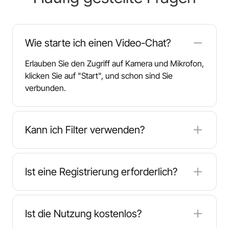
Wie starte ich einen Video-Chat?
Erlauben Sie den Zugriff auf Kamera und Mikrofon,
klicken Sie auf "Start", und schon sind Sie
verbunden.
Kann ich Filter verwenden?
Ja, bei vielen Roulette-Chats, einschließlich
CallMeChat
, können Sie nach Ort, Interessen
Ist eine Registrierung erforderlich?
oder Sprache filtern.
Nein. Sie können als Gast chatten oder später ein
Konto für zusätzliche Funktionen erstellen.
Ist die Nutzung kostenlos?