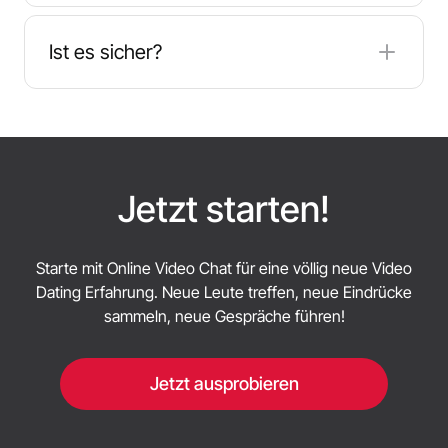
Ja, der Roulette-Chat ist kostenlos. Auf einigen
Seiten gibt es optionale Premium-Optionen, aber
Ist es sicher?
die grundlegende Nutzung kostet nichts.
Seien Sie vorsichtig, verwenden Sie anonyme
Nicknames und wählen Sie Plattformen mit aktiver
Moderation und transparenten
Datenschutzrichtlinien.
Jetzt starten!
Starte mit Online Video Chat für eine völlig neue Video
Dating Erfahrung. Neue Leute treffen, neue Eindrücke
sammeln, neue Gespräche führen!
Jetzt ausprobieren